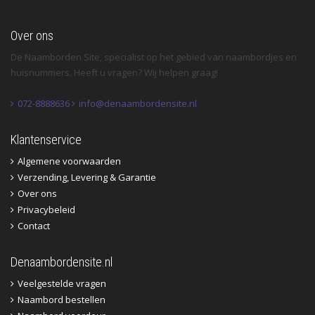
Over ons
De Naamborden Site, specialist op het gebied van naambordjes en
huisnummers. Heeft u vragen? Wij helpen graag!
072-8888636
info@denaambordensite.nl
Klantenservice
Algemene voorwaarden
Verzending, Levering & Garantie
Over ons
Privacybeleid
Contact
Denaambordensite.nl
Veelgestelde vragen
Naambord bestellen