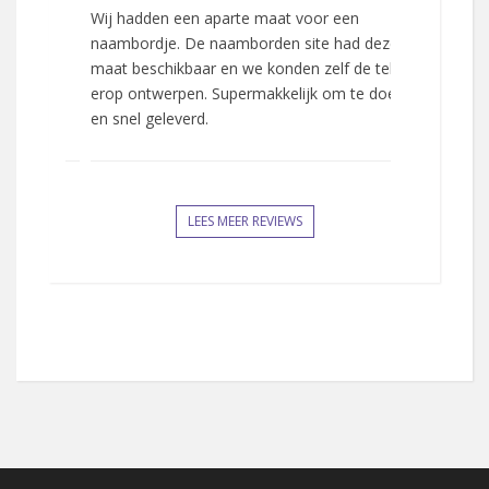
steld.
Wij hadden een aparte maat voor een
Afgelopen w
het
naambordje. De naamborden site had deze
Keurig verpa
fijne
maat beschikbaar en we konden zelf de tekst
precies zo u
erop ontwerpen. Supermakkelijk om te doen
die wij gem
en snel geleverd.
kwaliteit en 
LEES MEER REVIEWS