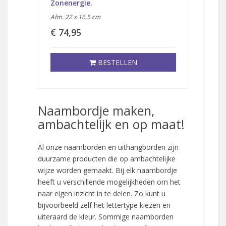
Zonenergie.
Afm. 23 
Afm. 22 x 16,5 cm
€ 104
€ 74,95
BESTELLEN
Naambordje maken,
ambachtelijk en op maat!
Al onze naamborden en uithangborden zijn
duurzame producten die op ambachtelijke
wijze worden gemaakt. Bij elk naambordje
heeft u verschillende mogelijkheden om het
naar eigen inzicht in te delen. Zo kunt u
bijvoorbeeld zelf het lettertype kiezen en
uiteraard de kleur. Sommige naamborden