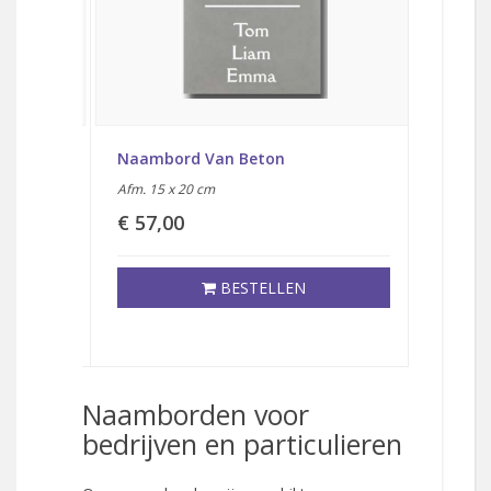
Naambord Van Beton
Naambo
Afm. 15 x 20 cm
Afm. 15 
€ 57,00
€ 62,
BESTELLEN
Naamborden voor
bedrijven en particulieren