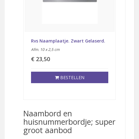
aserd.
Rvs Naamplaatje. Zwart Gelaserd.
Rvs Na
Afm. 10 x 2,5 cm
Afm. 12 
€ 23,50
€ 25,
BESTELLEN
Naambord en
huisnummerbordje; super
groot aanbod