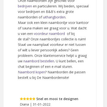
Onze naamborden zijn geschikt voor
bedrijven
en particulieren. Wij bieden, speciaal
voor bedrijven en B&B's extra grote
naamborden of
uithangborden
.
Maar ook een klein naambordje voor kantoor
of sauna maken we graag voor u. Wat dacht
u van een
voordeur naambord
of bij
de stal? Onze naambordjes collectie is ruim!
Staat uw naamplaat voorkeur er niet tussen
of wilt u liever persoonlijk advies? Geen
probleem. Onze klantenservice helpt u graag
uw
naambord bestellen
. U kunt bellen, een
chat beginnen of een e-mail sturen.
Naambord kopen
? Naamborden die passen
bestelt u bij De Naambordensite!
Snel en mooi te designen
P
3
Diana | 31-01-2022
Jeanette Ha