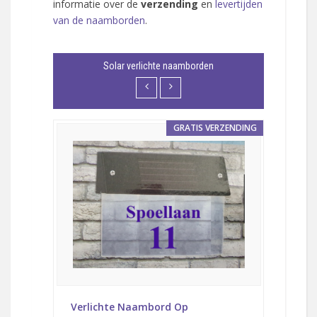
informatie over de
verzending
en
levertijden
van de naamborden
.
Solar verlichte naamborden
VERZENDING
GRATIS VERZENDING
n Op
Verlichte Naambord Op
Solar 