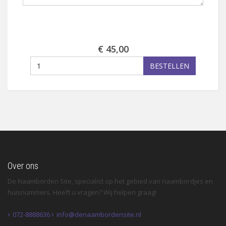
€ 45,00
BESTELLEN
Over ons
De Naamborden Site, specialist op het gebied van naambordjes en
huisnummers. Heeft u vragen? Wij helpen graag!
072-8888636
info@denaambordensite.nl