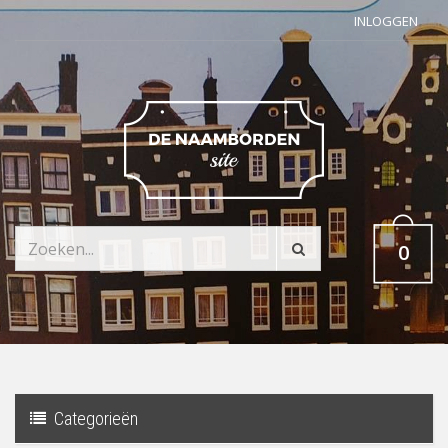
INLOGGEN
0
Categorieën
Toggle
navigati