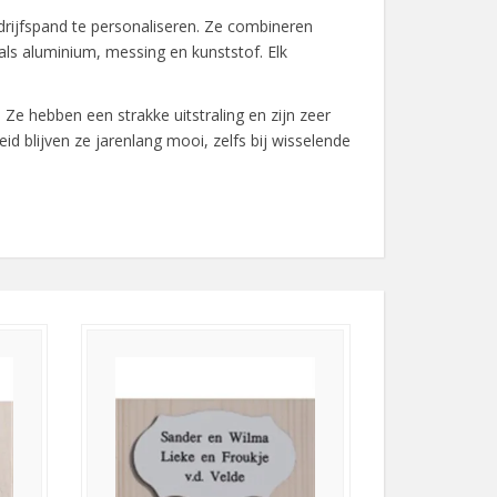
drijfspand te personaliseren. Ze combineren
zoals aluminium, messing en kunststof. Elk
Ze hebben een strakke uitstraling en zijn zeer
d blijven ze jarenlang mooi, zelfs bij wisselende
udkleurige metaal geeft een chique accent aan
oewel het na verloop van tijd een natuurlijke
optie. Ze zijn verkrijgbaar in vele kleuren en
ieken kunnen kunststof borden er verrassend
an messing of de creatieve vrijheid van
ement toe aan elke entree.