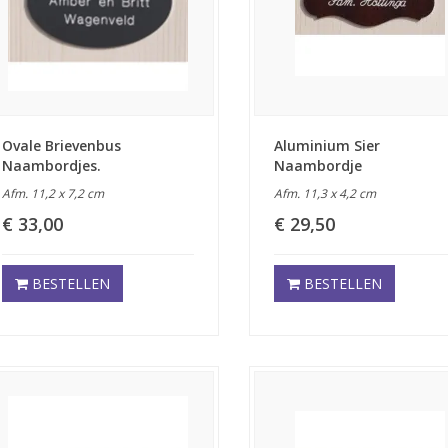
Ovale Brievenbus
Aluminium Sier
Naambordjes.
Naambordje
Afm. 11,2 x 7,2 cm
Afm. 11,3 x 4,2 cm
€ 33,00
€ 29,50
BESTELLEN
BESTELLEN