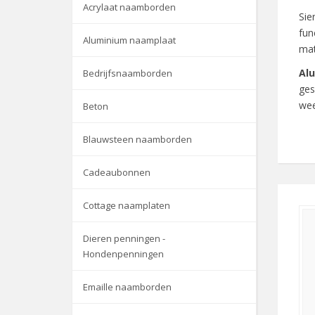
Acrylaat naamborden
Sie
fun
Aluminium naamplaat
mat
Al
Bedrijfsnaamborden
ges
wee
Beton
Me
Blauwsteen naamborden
gev
pat
Cadeaubonnen
Ku
vor
Cottage naamplaten
hoo
Dieren penningen -
Of 
Hondenpenningen
kun
Emaille naamborden