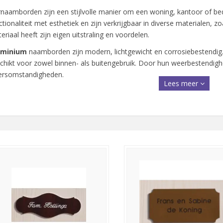
rnaamborden zijn een stijlvolle manier om een woning, kantoor of be
ctionaliteit met esthetiek en zijn verkrijgbaar in diverse materialen, 
eriaal heeft zijn eigen uitstraling en voordelen.
uminium
naamborden zijn modern, lichtgewicht en corrosiebestendig. 
chikt voor zowel binnen- als buitengebruik. Door hun weerbestendighei
rsomstandigheden.
Lees meer
ssing
siernaamborden hebben een klassieke, luxe uitstraling. Het go
els en deuren. Messing is duurzaam en goed bestand tegen slijtage, h
ina kan ontwikkelen, wat de charme nog verder vergroot.
nststof
naamborden bieden daarentegen een voordelige en veelzijdige 
men, en zijn makkelijk te bewerken. Dankzij moderne productietechn
gwaardig uitzien.
je nu kiest voor de moderne look van aluminium, de klassieke klasse v
ststof: een siernaambord voegt altijd een persoonlijk en verzorgd el