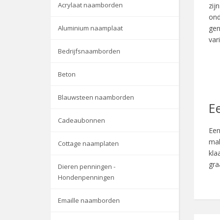
Acrylaat naamborden
zij
ond
Aluminium naamplaat
gen
var
Bedrijfsnaamborden
Beton
Blauwsteen naamborden
E
Cadeaubonnen
Ee
mak
Cottage naamplaten
kla
gra
Dieren penningen -
Hondenpenningen
Emaille naamborden