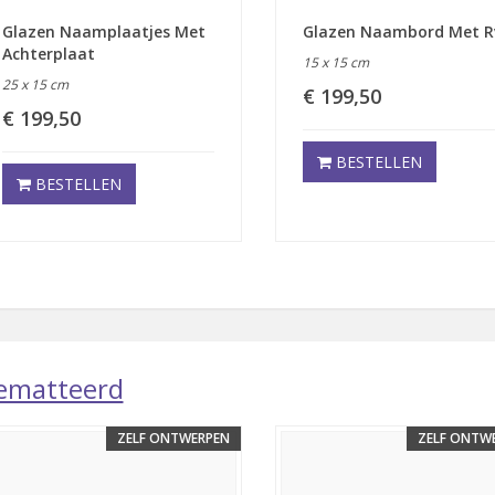
Glazen Naamplaatjes Met
Glazen Naambord Met R
Achterplaat
15 x 15 cm
25 x 15 cm
€ 199,50
€ 199,50
BESTELLEN
BESTELLEN
ematteerd
ZELF ONTWERPEN
ZELF ONTW