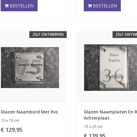
BESTELLEN
BESTELLEN
ZELF ONTWERPEN
ZELF ONTW
Glazen Naambord Met Rvs
Glazen Naamplaten En R
Achterplaat.
15 x 15 cm
15 x 25 cm
€ 129,95
€ 139,95