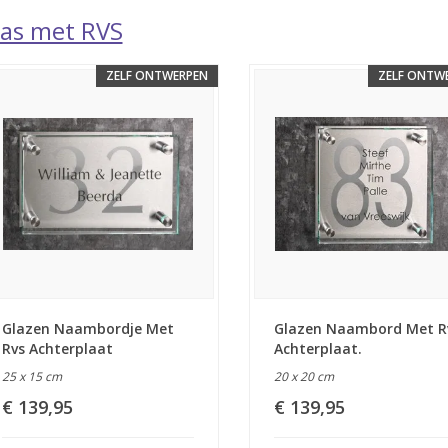
las met RVS
ZELF ONTWERPEN
ZELF ONTW
Glazen Naambordje Met
Glazen Naambord Met R
Rvs Achterplaat
Achterplaat.
25 x 15 cm
20 x 20 cm
€ 139,95
€ 139,95