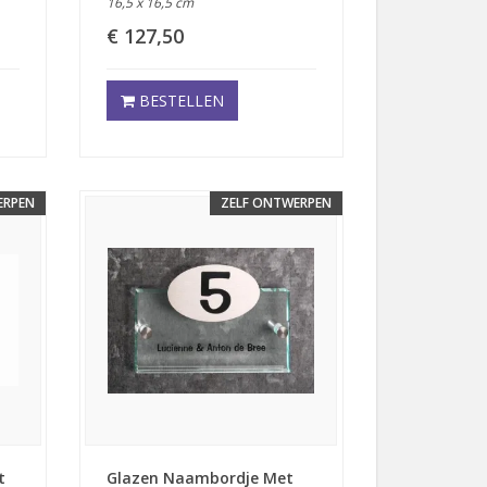
16,5 x 16,5 cm
€ 127,50
BESTELLEN
ERPEN
ZELF ONTWERPEN
t
Glazen Naambordje Met