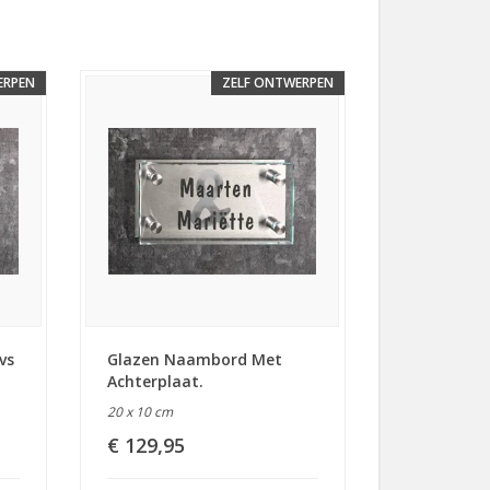
ERPEN
ZELF ONTWERPEN
vs
Glazen Naambord Met
Achterplaat.
20 x 10 cm
€ 129,95