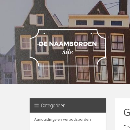
Categorieën
G
Aanduidings-en verbodsborden
Dez