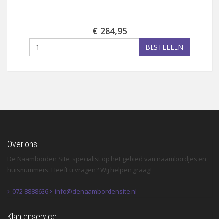
€ 284,95
BESTELLEN
Over ons
De Naamborden Site, specialist op het gebied van naambordjes en
huisnummers. Heeft u vragen? Wij helpen graag!
072-8888636
info@denaambordensite.nl
Klantenservice