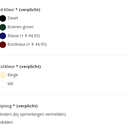
d Kleur
* (verplicht)
Zwart
Boeren-groen
Blauw (+ € 44,95)
Bordeaux (+ € 44,95)
kstkleur
* (verplicht)
Beige
Wit
lijning
* (verplicht)
Anders (bij opmerkingen vermelden)
Midden