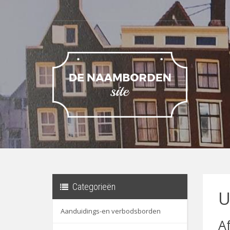
Categorieën
U
Aanduidings-en verbodsborden
A