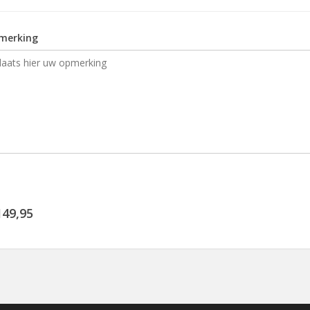
merking
149,95