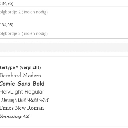
€ 34,95)
€ 34,95)
ttertype
* (verplicht)
Bernhard Modern
Comic Sans Bold
HelvLight Regular
Murray Hill Bold BT
Times New Roman
Connecting 4L