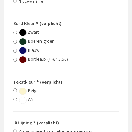
Typewriter
Bord Kleur
* (verplicht)
Zwart
Boeren-groen
Blauw
Bordeaux (+ € 13,50)
Tekstkleur
* (verplicht)
Beige
Wit
Uitlijning
* (verplicht)
Als voorbeeld van getoonde naambord