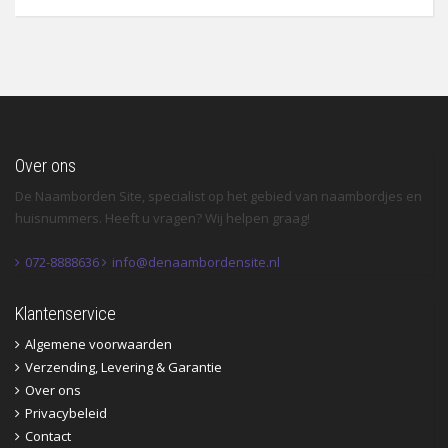
Over ons
De Naamborden Site, specialist op het gebied van naambordjes en
huisnummers. Heeft u vragen? Wij helpen graag!
072-8888636
info@denaambordensite.nl
Klantenservice
Algemene voorwaarden
Verzending, Levering & Garantie
Over ons
Privacybeleid
Contact