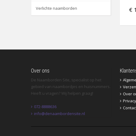
Verlichte naamborden
€ 
Over ons
Klanten
De Naamborden Site, specialist op het
Algem
gebied van naambordjes en huisnummers.
Verzen
Heeft u vragen? Wij helpen graag!
Over o
Privac
072-8888636
Contac
info@denaambordensite.nl