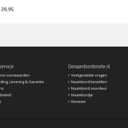
139,95
service
Denaambordensite.nl
ene voorwaarden
Veelgestelde vragen
ding, Levering & Garantie
Naambord bestellen
ns
Naambord voordeur
ybeleid
Naambordje
t
Reviews