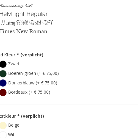
Connecting 4L
HelvLight Regular
Murray Hill Bold BT
Times New Roman
d Kleur
* (verplicht)
Zwart
Boeren-groen (+ € 75,00)
Donkerblauw (+ € 75,00)
Bordeaux (+ € 75,00)
kstkleur
* (verplicht)
Beige
Wit