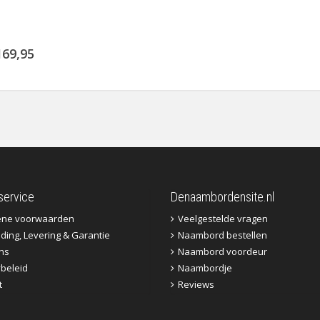
169,95
service
Denaambordensite.nl
ene voorwaarden
Veelgestelde vragen
ding, Levering & Garantie
Naambord bestellen
ns
Naambord voordeur
ybeleid
Naambordje
t
Reviews