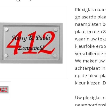
Plexiglas naam
gelaserde plaa
naamplaten be
plaat en een 
waarin uw te
kleurfolie erop
verschillende 
We maken uw h
achterplaat in
op de plexi-pl
kleur kiezen. D
Uw plexiglas n
naambordensit