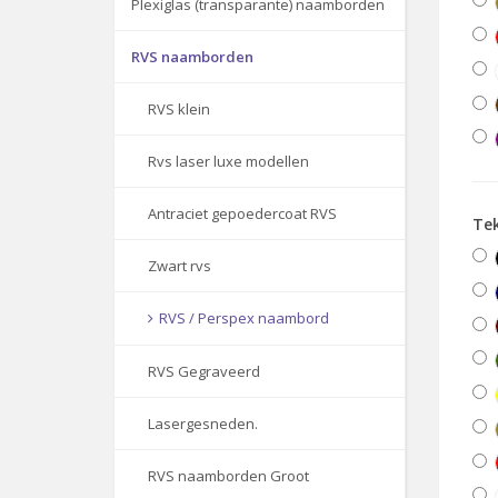
Plexiglas (transparante) naamborden
RVS naamborden
RVS klein
Rvs laser luxe modellen
Antraciet gepoedercoat RVS
Tek
Zwart rvs
RVS / Perspex naambord
RVS Gegraveerd
Lasergesneden.
RVS naamborden Groot