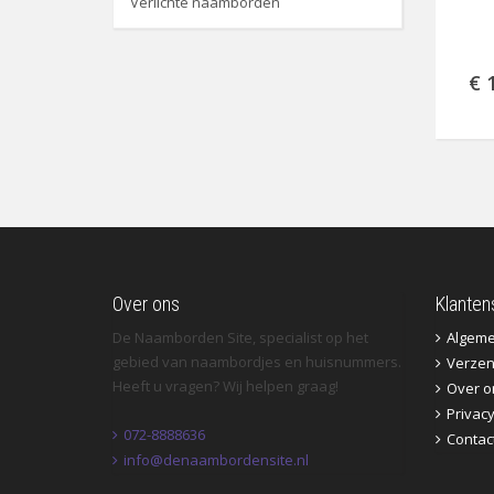
Verlichte naamborden
€ 
Over ons
Klanten
De Naamborden Site, specialist op het
Algem
gebied van naambordjes en huisnummers.
Verzen
Heeft u vragen? Wij helpen graag!
Over o
Privac
072-8888636
Contac
info@denaambordensite.nl