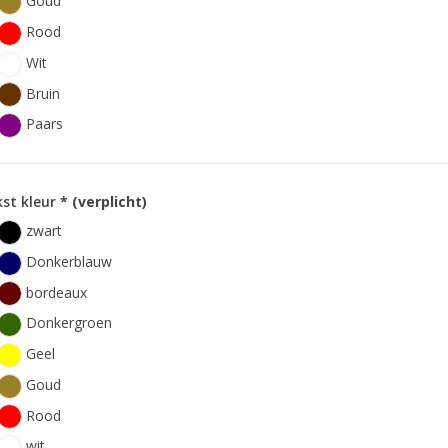
Goud
Rood
Wit
Bruin
Paars
st kleur
* (verplicht)
zwart
Donkerblauw
bordeaux
Donkergroen
Geel
Goud
Rood
wit