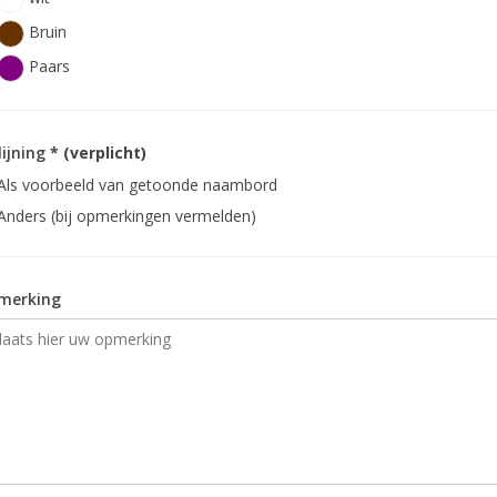
Bruin
Paars
lijning
* (verplicht)
Als voorbeeld van getoonde naambord
Anders (bij opmerkingen vermelden)
merking