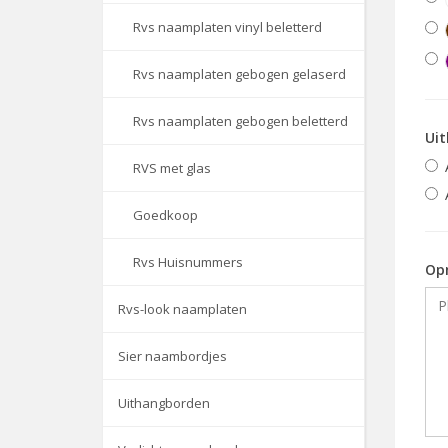
Rvs naamplaten vinyl beletterd
Rvs naamplaten gebogen gelaserd
Rvs naamplaten gebogen beletterd
Uit
RVS met glas
Goedkoop
Rvs Huisnummers
Op
Rvs-look naamplaten
Sier naambordjes
Uithangborden