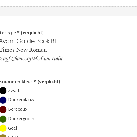
ttertype
* (verplicht)
Avant Garde Book BT
Times New Roman
Zapf Chancery Medium Italic
isnummer kleur
* (verplicht)
Zwart
Donkerblauw
Bordeaux
Donkergroen
Geel