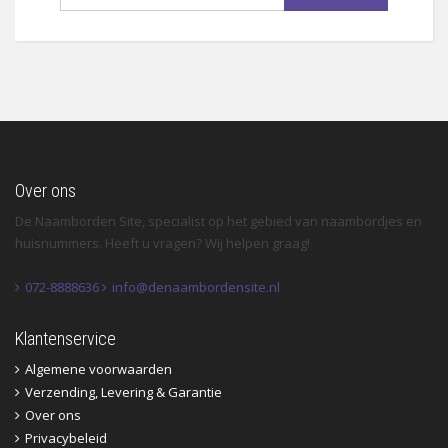
Over ons
De Naamborden Site, specialist op het gebied van naambordjes en
huisnummers. Heeft u vragen? Wij helpen graag!
072-8888636
info@denaambordensite.nl
Klantenservice
Algemene voorwaarden
Verzending, Levering & Garantie
Over ons
Privacybeleid