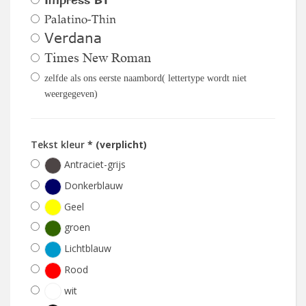
Palatino-Thin
Verdana
Times New Roman
zelfde als ons eerste naambord( lettertype wordt niet
weergegeven)
Tekst kleur
* (verplicht)
Antraciet-grijs
Donkerblauw
Geel
groen
Lichtblauw
Rood
wit