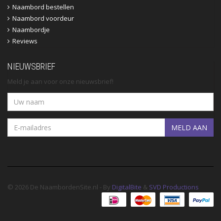
Naambord bestellen
Naambord voordeur
Naambordje
Reviews
NIEUWSBRIEF
Meld je aan voor onze nieuwsbrief!
MELD AAN
© 2026 De NaambordenSite.nl - By
DigitalBite
&
SVD Productions