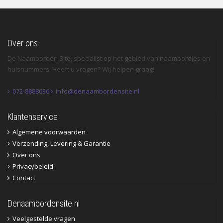
Over ons
De Naamborden Site, specialist op het gebied van naambordjes en
huisnummers. Heeft u vragen? Wij helpen graag!
072-8888636
info@denaambordensite.nl
Klantenservice
Algemene voorwaarden
Verzending, Levering & Garantie
Over ons
Privacybeleid
Contact
Denaambordensite.nl
Veelgestelde vragen