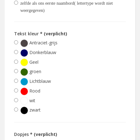
zelfde als ons eerste naambord( lettertype wordt niet
weergegeven)
Tekst kleur
* (verplicht)
Antraciet-grijs
Donkerblauw
Geel
groen
Lichtblauw
Rood
wit
zwart
Dopjes
* (verplicht)