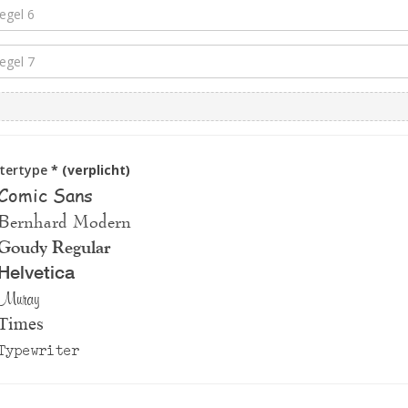
ttertype
* (verplicht)
Comic Sans
Bernhard Modern
Goudy Regular
Helvetica
Muray
Times
Typewriter