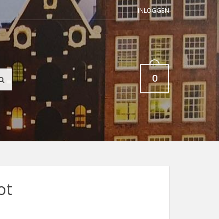
INLOGGEN
0
ot