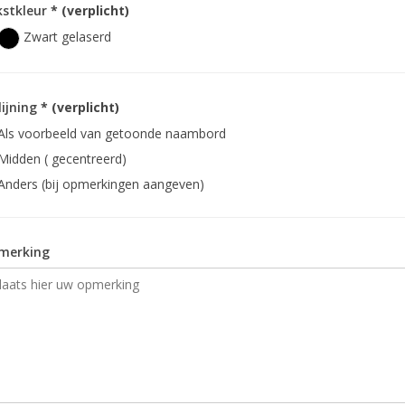
kstkleur
* (verplicht)
Zwart gelaserd
lijning
* (verplicht)
Als voorbeeld van getoonde naambord
Midden ( gecentreerd)
Anders (bij opmerkingen aangeven)
merking