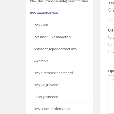
Plexiglas (transparante) naamborden
Te
RVS naamborden
RVS klein
Uit
Rvs laser luxe modellen
Antraciet gepoedercoat RVS
Zwart rvs
Op
RVS / Perspex naambord
RVS Gegraveerd
Lasergesneden.
RVS naamborden Groot