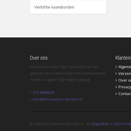
Verlichte naamborden
Over ons
Klanten
De Naamborden Site, specialist op het
Algem
gebied van naambordjes en huisnummers.
Verzen
Heeft u vragen? Wij helpen graag!
Over o
Privac
072-8888636
Contac
info@denaambordensite.nl
© 2026 De NaambordenSite.nl - By
DigitalBite
&
SVD Prod