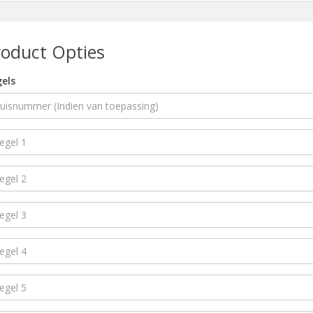
roduct Opties
els