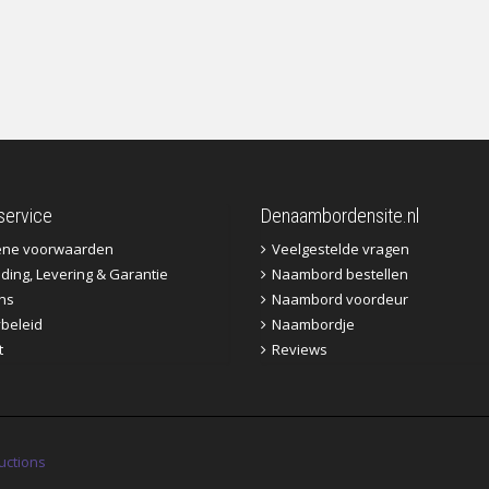
service
Denaambordensite.nl
ene voorwaarden
Veelgestelde vragen
ding, Levering & Garantie
Naambord bestellen
ns
Naambord voordeur
ybeleid
Naambordje
t
Reviews
uctions