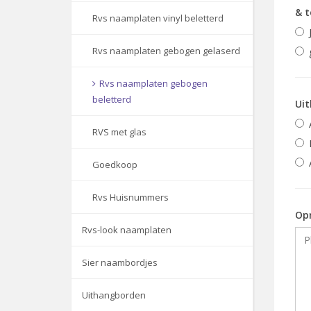
& 
Rvs naamplaten vinyl beletterd
Rvs naamplaten gebogen gelaserd
Rvs naamplaten gebogen
beletterd
Uit
RVS met glas
Goedkoop
Rvs Huisnummers
Op
Rvs-look naamplaten
Sier naambordjes
Uithangborden