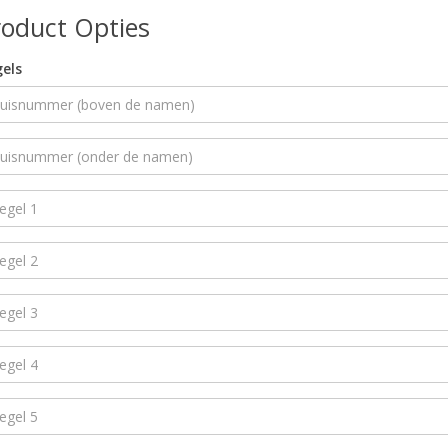
roduct Opties
els