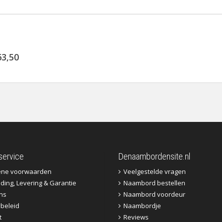
63,50
service
Denaambordensite.nl
ene voorwaarden
Veelgestelde vragen
ding, Levering & Garantie
Naambord bestellen
ns
Naambord voordeur
ybeleid
Naambordje
t
Reviews