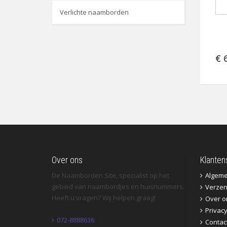
Verlichte naamborden
€ 
Over ons
Klanten
De Naamborden Site, specialist op het
Algem
gebied van naambordjes en huisnummers.
Verzen
Heeft u vragen? Wij helpen graag!
Over o
Privac
072-8888636
Contac