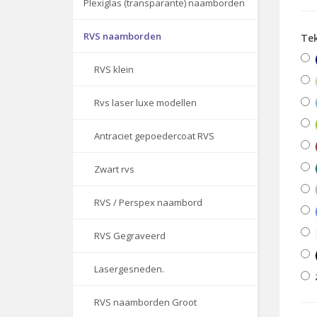
Plexiglas (transparante) naamborden
RVS naamborden
Te
RVS klein
Rvs laser luxe modellen
Antraciet gepoedercoat RVS
Zwart rvs
RVS / Perspex naambord
RVS Gegraveerd
Lasergesneden.
RVS naamborden Groot