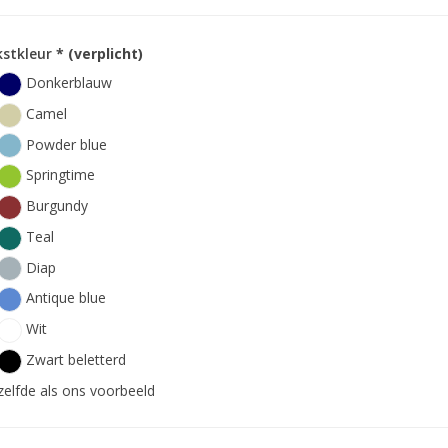
kstkleur
* (verplicht)
Donkerblauw
Camel
Powder blue
Springtime
Burgundy
Teal
Diap
Antique blue
Wit
Zwart beletterd
zelfde als ons voorbeeld