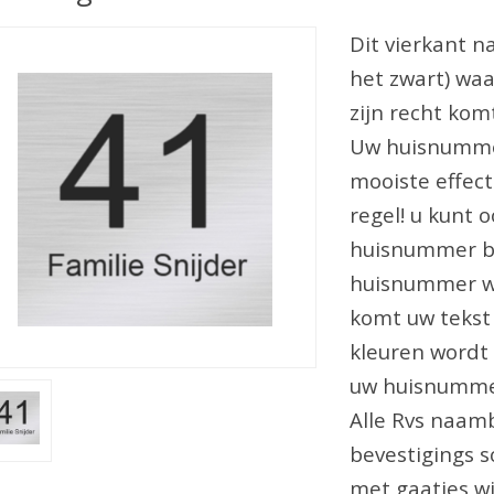
Dit vierkant n
het zwart) wa
zijn recht kom
Uw huisnumme
mooiste effect
regel! u kunt 
huisnummer b
huisnummer wo
komt uw tekst 
kleuren wordt 
uw huisnumme
Alle Rvs naam
bevestigings s
met gaatjes wi