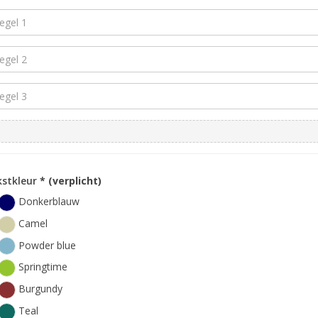
kstkleur
* (verplicht)
Donkerblauw
Camel
Powder blue
Springtime
Burgundy
Teal