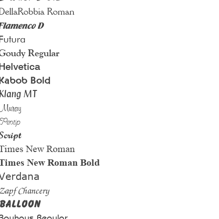
DellaRobbia Roman
Flamenco D
Futura
Goudy Regular
Helvetica
Kabob Bold
Klang MT
Muray
Pentip
Script
Times New Roman
Times New Roman Bold
Verdana
Zapf Chancery
Balloon
Bauhaus Regular