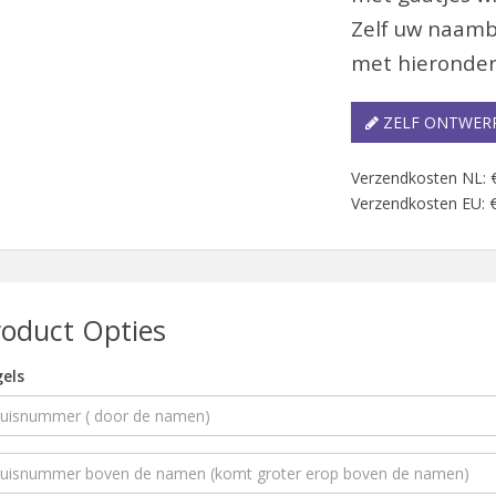
Zelf uw naamb
met hieronder
ZELF ONTWER
Verzendkosten NL: 
Verzendkosten EU: €
roduct Opties
els