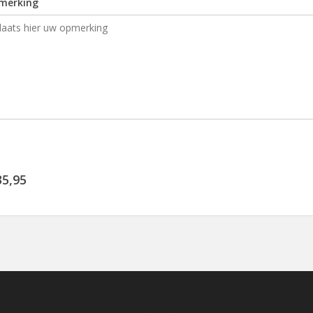
merking
35,95