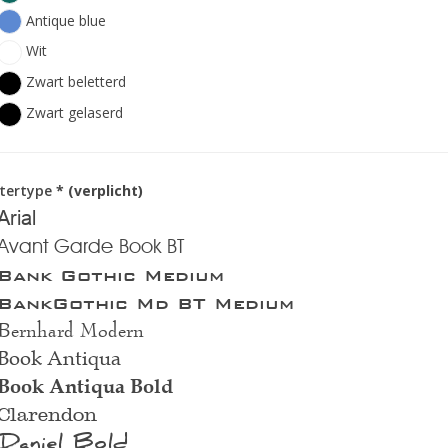
Antique blue
Wit
Zwart beletterd
Zwart gelaserd
ttertype
* (verplicht)
Arial
Avant Garde Book BT
Bank Gothic Medium
BankGothic Md BT Medium
Bernhard Modern
Book Antiqua
Book Antiqua Bold
Clarendon
Daniel Bold