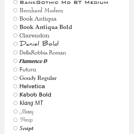
BankGothic Md BT Medium
Bernhard Modern
Book Antiqua
Book Antiqua Bold
Clarendon
Daniel Bold
DellaRobbia Roman
Flamenco D
Futura
Goudy Regular
Helvetica
Kabob Bold
Klang MT
Muray
Pentip
Script