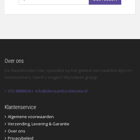
Over ons
De Naamborden Site, specialist op het gebied van naambordjes en
huisnummers. Heeft u vragen? Wij helpen graag!
072-8888636
info@denaambordensite.nl
Klantenservice
Algemene voorwaarden
Verzending, Levering & Garantie
Over ons
Privacybeleid