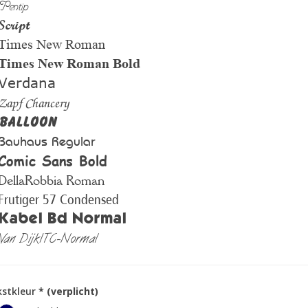
Pentip
Script
Times New Roman
Times New Roman Bold
Verdana
Zapf Chancery
Balloon
Bauhaus Regular
Comic Sans Bold
DellaRobbia Roman
Frutiger 57 Condensed
Kabel Bd Normal
Van DijkITC-Normal
kstkleur
* (verplicht)