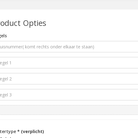
roduct Opties
els
ttertype
* (verplicht)