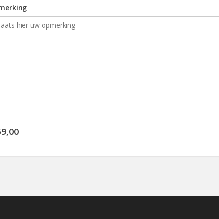
merking
59,00