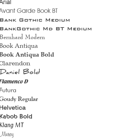
Arial
Avant Garde Book BT
Bank Gothic Medium
BankGothic Md BT Medium
Bernhard Modern
Book Antiqua
Book Antiqua Bold
Clarendon
Daniel Bold
Flamenco D
Futura
Goudy Regular
Helvetica
Kabob Bold
Klang MT
Muray