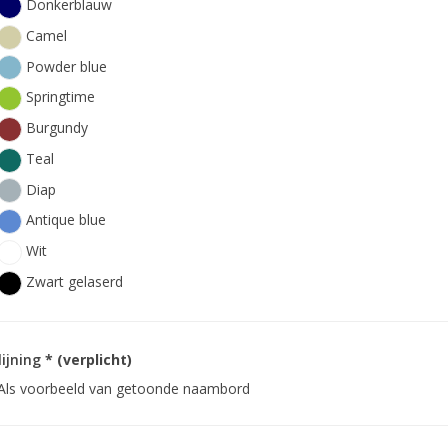
Donkerblauw
Camel
Powder blue
Springtime
Burgundy
Teal
Diap
Antique blue
Wit
Zwart gelaserd
lijning
* (verplicht)
Als voorbeeld van getoonde naambord