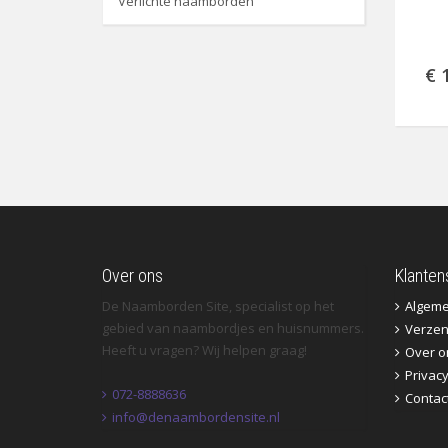
Verlichte naamborden
€ 
Over ons
Klanten
De Naamborden Site, specialist op het
Algem
gebied van naambordjes en huisnummers.
Verzen
Heeft u vragen? Wij helpen graag!
Over o
Privac
072-8888636
Contac
info@denaambordensite.nl