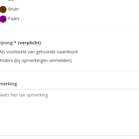
Bruin
Paars
lijning
* (verplicht)
Als voorbeeld van getoonde naambord
Anders (bij opmerkingen vermelden)
merking