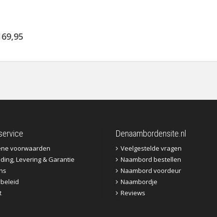
169,95
service
Denaambordensite.nl
ene voorwaarden
Veelgestelde vragen
ding, Levering & Garantie
Naambord bestellen
ns
Naambord voordeur
ybeleid
Naambordje
t
Reviews