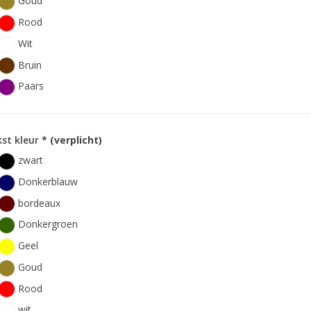
Goud
Rood
Wit
Bruin
Paars
st kleur
* (verplicht)
zwart
Donkerblauw
bordeaux
Donkergroen
Geel
Goud
Rood
wit