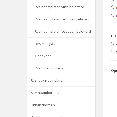
Rvs naamplaten vinyl beletterd
Rvs naamplaten gebogen gelaserd
Rvs naamplaten gebogen beletterd
Uit
RVS met glas
Goedkoop
Rvs Huisnummers
Op
Rvs-look naamplaten
Sier naambordjes
Uithangborden