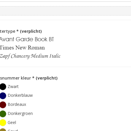
ttertype
* (verplicht)
Avant Garde Book BT
Times New Roman
Zapf Chancery Medium Italic
isnummer kleur
* (verplicht)
Zwart
Donkerblauw
Bordeaux
Donkergroen
Geel