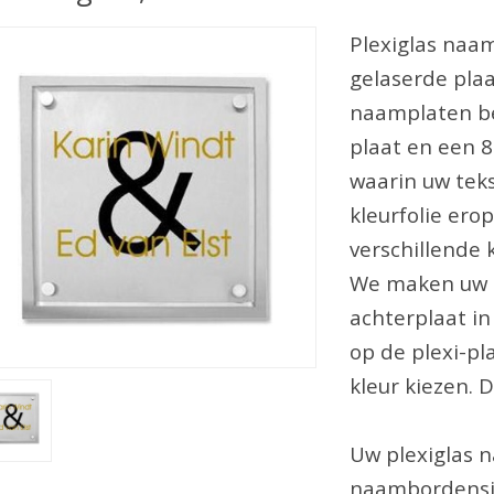
Plexiglas naam
gelaserde plaa
naamplaten be
plaat en een 
waarin uw te
kleurfolie ero
verschillende 
We maken uw h
achterplaat in
op de plexi-pl
kleur kiezen. D
Uw plexiglas n
naambordensit