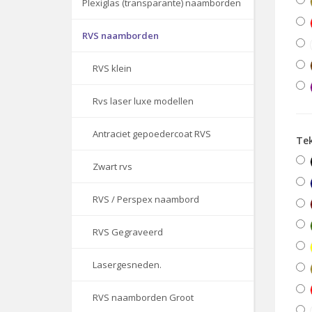
Plexiglas (transparante) naamborden
RVS naamborden
RVS klein
Rvs laser luxe modellen
Antraciet gepoedercoat RVS
Tek
Zwart rvs
RVS / Perspex naambord
RVS Gegraveerd
Lasergesneden.
RVS naamborden Groot