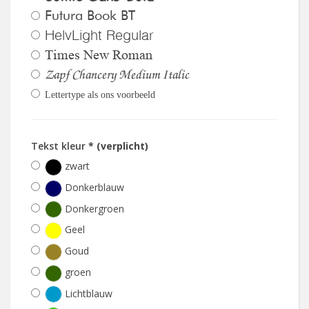
Futura Book BT
HelvLight Regular
Times New Roman
Zapf Chancery Medium Italic
Lettertype als ons voorbeeld
Tekst kleur
* (verplicht)
zwart
Donkerblauw
Donkergroen
Geel
Goud
groen
Lichtblauw