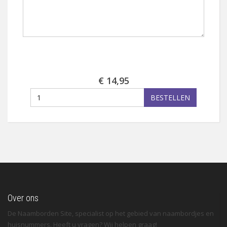
€ 14,95
BESTELLEN
Over ons
De Naamborden Site, specialist op het gebied van naambordjes en
huisnummers. Heeft u vragen? Wij helpen graag!