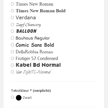
Times New Roman
Times New Roman Bold
Verdana
Zapf Chancery
Balloon
Bauhaus Regular
Comic Sans Bold
DellaRobbia Roman
Frutiger 57 Condensed
Kabel Bd Normal
Van DijkITC-Normal
Tekstkleur
* (verplicht)
Zwart