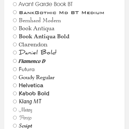
Avant Garde Book BT
BankGothic Md BT Medium
Bernhard Modern
Book Antiqua
Book Antiqua Bold
Clarendon
Daniel Bold
Flamenco D
Futura
Goudy Regular
Helvetica
Kabob Bold
Klang MT
Muray
Pentip
Script