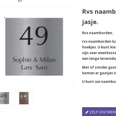
Rvs naambo
jasje.
Rvs naamborden.
rvs naamborden lux
hoekjes. U kunt ki
zijn zeer weerbest
een lange levensdu
Met of zonder gaatj
komen er gaatjes i
U kunt uw naambor
ZELF ONTWER