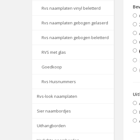
Bev
Rvs naamplaten vinyl beletterd
Rvs naamplaten gebogen gelaserd
Rvs naamplaten gebogen beletterd
RVS met glas
Goedkoop
Rvs Huisnummers
Uit
Rvs-look naamplaten
Sier naambordjes
Uithangborden