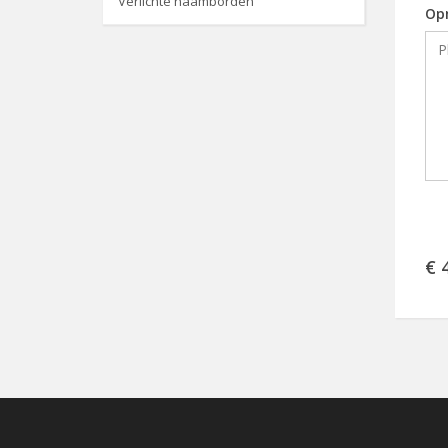
Verlichte naamborden
Op
€ 