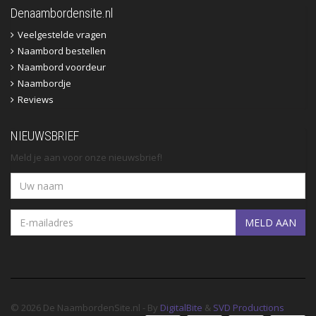
Denaambordensite.nl
Veelgestelde vragen
Naambord bestellen
Naambord voordeur
Naambordje
Reviews
NIEUWSBRIEF
Meld je aan voor onze nieuwsbrief!
MELD AAN
© 2026 De NaambordenSite.nl - By
DigitalBite
&
SVD Productions