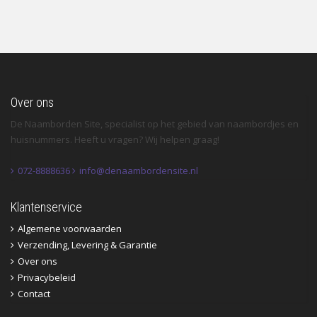
Over ons
De Naamborden Site, specialist op het gebied van naambordjes en
huisnummers. Heeft u vragen? Wij helpen graag!
072-8888636
info@denaambordensite.nl
Klantenservice
Algemene voorwaarden
Verzending, Levering & Garantie
Over ons
Privacybeleid
Contact