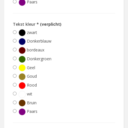
Paars
Tekst kleur
* (verplicht)
zwart
Donkerblauw
bordeaux
Donkergroen
Geel
Goud
Rood
wit
Bruin
Paars