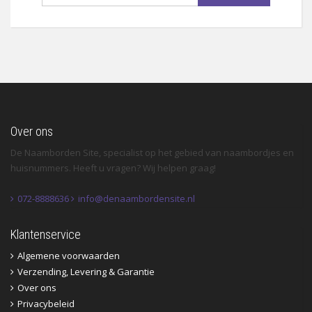
Over ons
De Naamborden Site, specialist op het gebied van naambordjes en
huisnummers. Heeft u vragen? Wij helpen graag!
072-8888636
info@denaambordensite.nl
Klantenservice
Algemene voorwaarden
Verzending, Levering & Garantie
Over ons
Privacybeleid