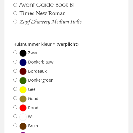
Avant Garde Book BT
Times New Roman
Zapf Chancery Medium Italic
Huisnummer kleur
* (verplicht)
Zwart
Donkerblauw
Bordeaux
Donkergroen
Geel
Goud
Rood
Wit
Bruin