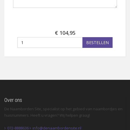
€ 104,95
BESTELLEN
Over ons
De Naamborden Site, specialist op het gebied van naambordjes en
huisnummers. Heeft u vragen? Wij helpen graag!
072-8888636
info@denaambordensite.nl