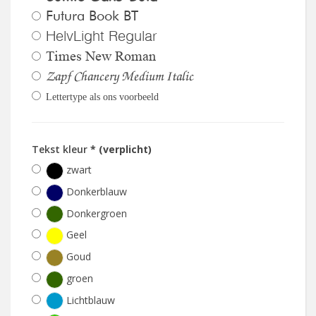
Futura Book BT
HelvLight Regular
Times New Roman
Zapf Chancery Medium Italic
Lettertype als ons voorbeeld
Tekst kleur
* (verplicht)
zwart
Donkerblauw
Donkergroen
Geel
Goud
groen
Lichtblauw