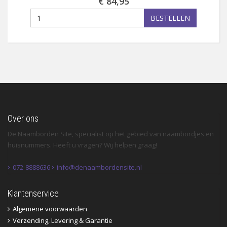
€ 84,95
BESTELLEN
Over ons
De Naamborden Site, specialist op het gebied van naambordjes en
huisnummers. Heeft u vragen? Wij helpen graag!
072-8888636
info@denaambordensite.nl
Klantenservice
Algemene voorwaarden
Verzending, Levering & Garantie