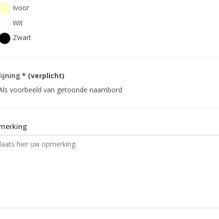
Ivoor
Wit
Zwart
lijning
* (verplicht)
Als voorbeeld van getoonde naambord
merking