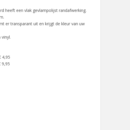
d heeft een vlak gevlampolijst randafwerking.
mm.
 er transparant uit en krijgt de kleur van uw
 vinyl.
€ 4,95
 9,95