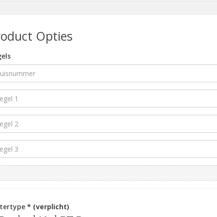
roduct Opties
els
ttertype
* (verplicht)