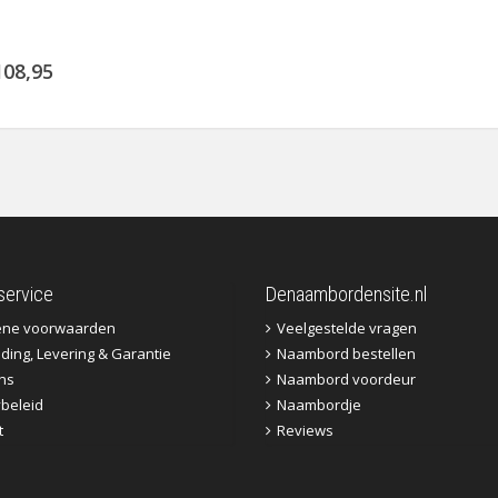
108,95
service
Denaambordensite.nl
ene voorwaarden
Veelgestelde vragen
ding, Levering & Garantie
Naambord bestellen
ns
Naambord voordeur
ybeleid
Naambordje
t
Reviews