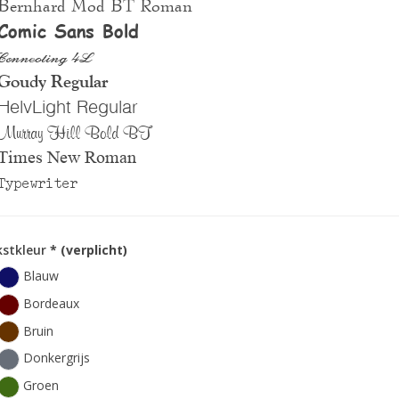
Bernhard Mod BT Roman
Comic Sans Bold
Connecting 4L
Goudy Regular
HelvLight Regular
Murray Hill Bold BT
Times New Roman
Typewriter
kstkleur
* (verplicht)
Blauw
Bordeaux
Bruin
Donkergrijs
Groen