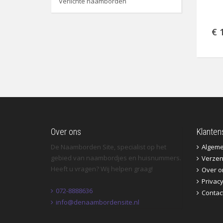
Verlichte naamborden
€ 
Over ons
Klanten
De Naamborden Site, specialist op het
Algem
gebied van naambordjes en huisnummers.
Verzen
Heeft u vragen? Wij helpen graag!
Over o
Privac
072-8888636
Contac
info@denaambordensite.nl