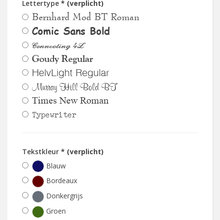
Lettertype
* (verplicht)
Bernhard Mod BT Roman
Comic Sans Bold
Connecting 4L
Goudy Regular
HelvLight Regular
Murray Hill Bold BT
Times New Roman
Typewriter
Tekstkleur
* (verplicht)
Blauw
Bordeaux
Donkergrijs
Groen