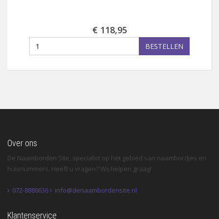
€ 118,95
BESTELLEN
Over ons
De Naamborden Site, specialist op het gebied van naambordjes en
huisnummers. Heeft u vragen? Wij helpen graag!
072-8888636
info@denaambordensite.nl
Klantenservice