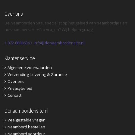
Over ons
De Naamborden Site, specialist op het gebied van naambordjes en
huisnummers. Heeft u vragen? Wij helpen graag!
072-8888636
info@denaambordensite.nl
Klantenservice
Algemene voorwaarden
Verzending, Levering & Garantie
Over ons
Privacybeleid
Contact
Denaambordensite.nl
Veelgestelde vragen
Naambord bestellen
Naambord voordeur