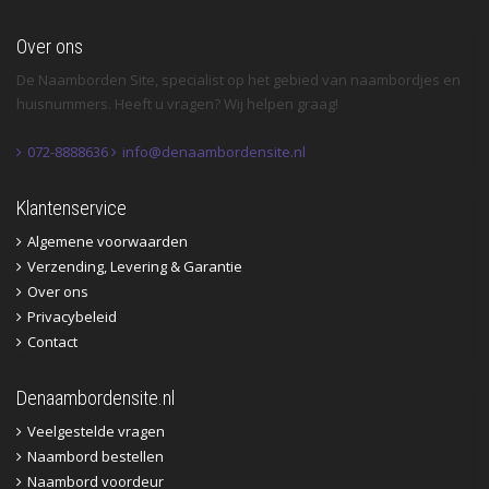
Over ons
De Naamborden Site, specialist op het gebied van naambordjes en
huisnummers. Heeft u vragen? Wij helpen graag!
072-8888636
info@denaambordensite.nl
Klantenservice
Algemene voorwaarden
Verzending, Levering & Garantie
Over ons
Privacybeleid
Contact
Denaambordensite.nl
Veelgestelde vragen
Naambord bestellen
Naambord voordeur