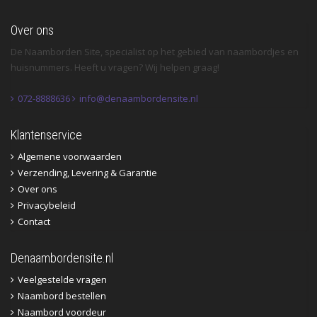
Over ons
De Naamborden Site, specialist op het gebied van naambordjes en
huisnummers. Heeft u vragen? Wij helpen graag!
072-8888636
info@denaambordensite.nl
Klantenservice
Algemene voorwaarden
Verzending, Levering & Garantie
Over ons
Privacybeleid
Contact
Denaambordensite.nl
Veelgestelde vragen
Naambord bestellen
Naambord voordeur