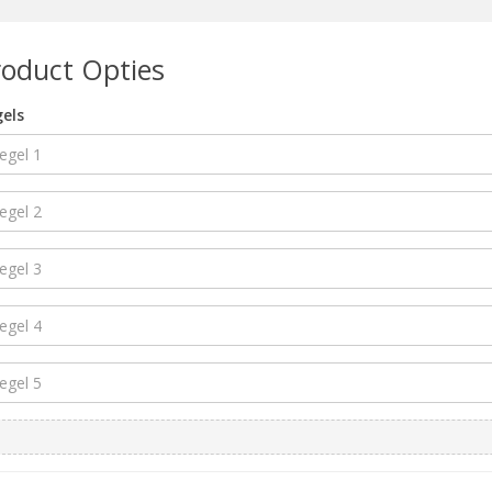
roduct Opties
els