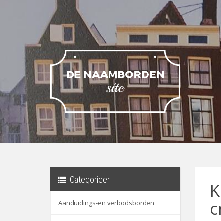
Categorieën
K
c
Aanduidings-en verbodsborden