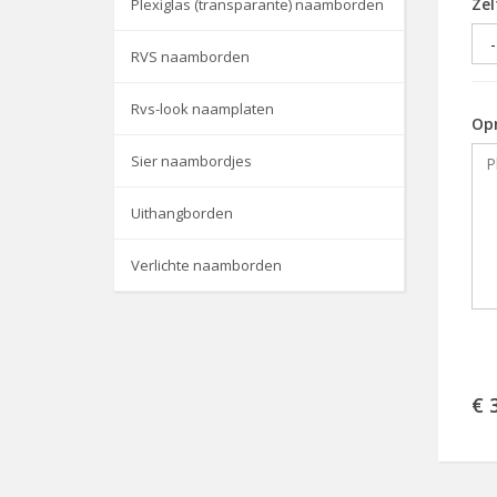
Zel
Plexiglas (transparante) naamborden
RVS naamborden
Rvs-look naamplaten
Op
Sier naambordjes
Uithangborden
Verlichte naamborden
€ 