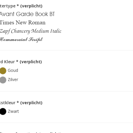
ttertype
* (verplicht)
Avant Garde Book BT
Times New Roman
Zapf Chancery Medium Italic
Commercial Script
d Kleur
* (verplicht)
Goud
Zilver
kstkleur
* (verplicht)
Zwart