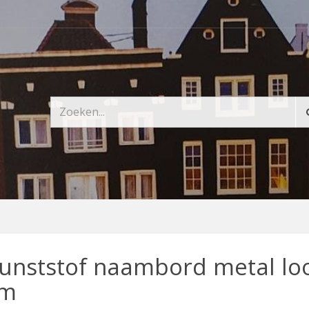
unststof naambord metal loo
m