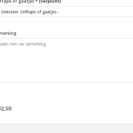
ftape of gaatjes
* (verplicht)
merking
32,50