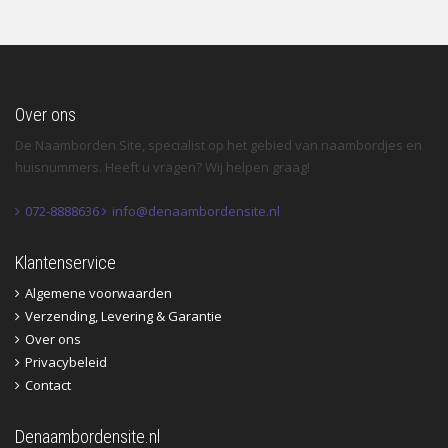
Over ons
De Naamborden Site, specialist op het gebied van naambordjes en
huisnummers. Heeft u vragen? Wij helpen graag!
072-8888636
info@denaambordensite.nl
Klantenservice
Algemene voorwaarden
Verzending, Levering & Garantie
Over ons
Privacybeleid
Contact
Denaambordensite.nl