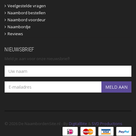
Veelgestelde vragen
Naambord bestellen
Naambord voordeur
Naambordje
Reviews
NIEUWSBRIEF
Meld je aan voor onze nieuwsbrief!
MELD AAN
© 2026 De NaambordenSite.nl - By
DigitalBite
&
SVD Productions