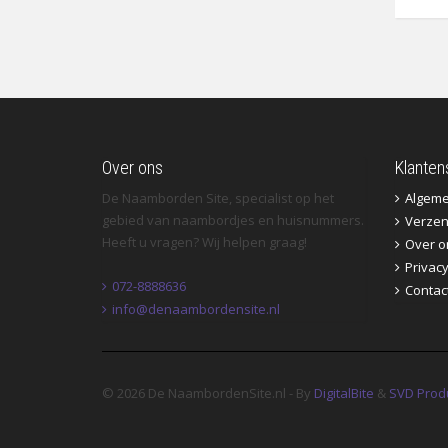
Over ons
Klanten
De Naamborden Site, specialist op het
Algem
gebied van naambordjes en huisnummers.
Verzen
Heeft u vragen? Wij helpen graag!
Over o
Privac
072-8888636
Contac
info@denaambordensite.nl
© 2026 De NaambordenSite.nl - By
DigitalBite
&
SVD Prod