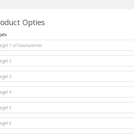
roduct Opties
els