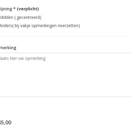
lijning
* (verplicht)
Midden ( gecentreerd)
Anders( bij vakje opmerkingen neerzetten)
merking
85,00