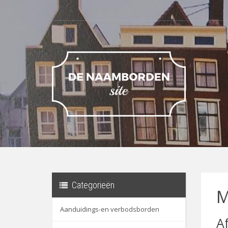
Categorieën
M
Aanduidings-en verbodsborden
A