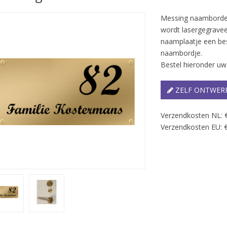
Messing naamborden
wordt lasergegravee
naamplaatje een be
naambordje.
Bestel hieronder u
ZELF ONTWER
Verzendkosten NL: 
Verzendkosten EU: €