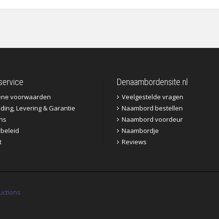
service
Denaambordensite.nl
ene voorwaarden
Veelgestelde vragen
ding, Levering & Garantie
Naambord bestellen
ns
Naambord voordeur
ybeleid
Naambordje
t
Reviews
uctions