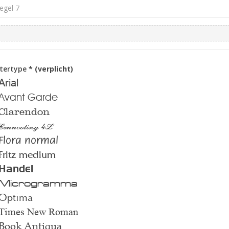
ttertype
* (verplicht)
Arial
Avant Garde
Clarendon
Connecting 4L
Flora normal
Fritz medium
Handel
Microgramma
Optima
Times New Roman
Book Antiqua