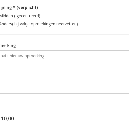
lijning
* (verplicht)
Midden ( gecentreerd)
Anders( bij vakje opmerkingen neerzetten)
merking
110,00