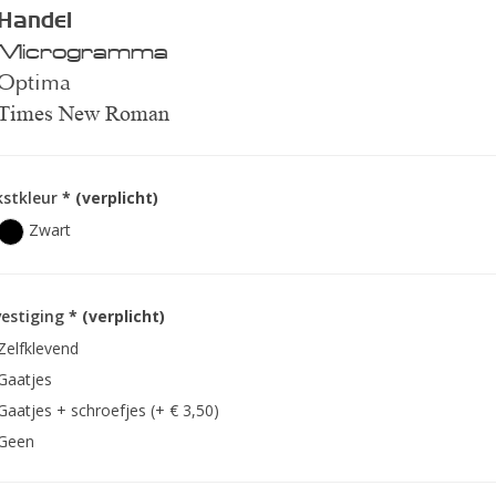
Handel
Microgramma
Optima
Times New Roman
kstkleur
* (verplicht)
Zwart
estiging
* (verplicht)
Zelfklevend
Gaatjes
Gaatjes + schroefjes (+ € 3,50)
Geen