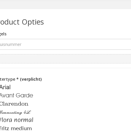
roduct Opties
els
ttertype
* (verplicht)
Arial
Avant Garde
Clarendon
Connecting 4L
Flora normal
Fritz medium