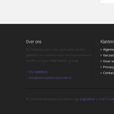
Over ons
Klanten
De Naamborden Site, specialist op het
Algem
gebied van naambordjes en huisnummers.
Verzen
Heeft u vragen? Wij helpen graag!
Over o
Privac
072-8888636
Contac
info@denaambordensite.nl
© 2026 De NaambordenSite.nl - By
DigitalBite
&
SVD Prod