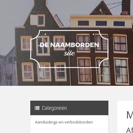
Categorieën
M
Aanduidings-en verbodsborden
A