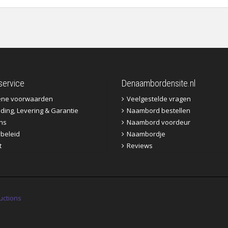
service
Denaambordensite.nl
ene voorwaarden
Veelgestelde vragen
ding, Levering & Garantie
Naambord bestellen
ns
Naambord voordeur
ybeleid
Naambordje
t
Reviews
uctions