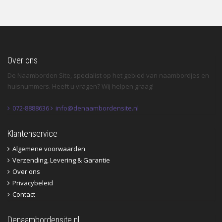
Over ons
De Naamborden Site, specialist op het gebied van naambordjes en
huisnummers. Heeft u vragen? Wij helpen graag!
072-8888636
info@denaambordensite.nl
Klantenservice
Algemene voorwaarden
Verzending, Levering & Garantie
Over ons
Privacybeleid
Contact
Denaambordensite.nl