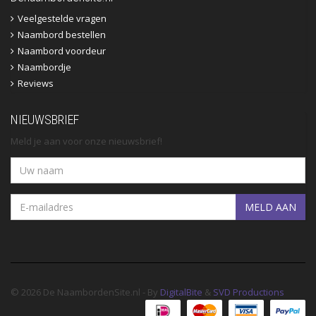
Veelgestelde vragen
Naambord bestellen
Naambord voordeur
Naambordje
Reviews
NIEUWSBRIEF
Meld je aan voor onze nieuwsbrief!
MELD AAN
© 2026 De NaambordenSite.nl - By
DigitalBite
&
SVD Productions