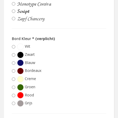
Monotype Corsiva
Script
Zapf Chancery
Bord Kleur
* (verplicht)
Wit
Zwart
Blauw
Bordeaux
Creme
Groen
Rood
Grijs