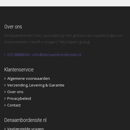
Over ons
De Naamborden Site, specialist op het gebied van naambordjes en
huisnummers. Heeft u vragen? Wij helpen graag!
072-8888636
info@denaambordensite.nl
Klantenservice
Algemene voorwaarden
Verzending, Levering & Garantie
Over ons
Privacybeleid
Contact
Denaambordensite.nl
Veelgestelde vragen