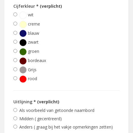
Cijferkleur
* (verplicht)
wit
creme
blauw
zwart
groen
bordeaux
Grijs
rood
Uitlijning
* (verplicht)
Als voorbeeld van getoonde naambord
Midden ( gecentreerd)
Anders ( graag bij het vakje opmerkingen zetten)