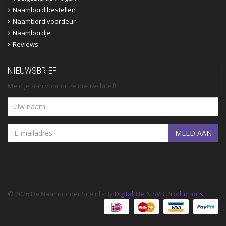
Naambord bestellen
Naambord voordeur
Naambordje
Reviews
NIEUWSBRIEF
Meld je aan voor onze nieuwsbrief!
MELD AAN
© 2026 De NaambordenSite.nl - By
DigitalBite
&
SVD Productions