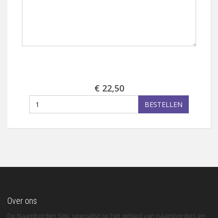
€ 22,50
BESTELLEN
Over ons
De Naamborden Site, specialist op het gebied van naambordjes en