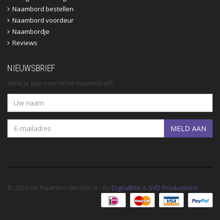
Naambord bestellen
Naambord voordeur
Naambordje
Reviews
NIEUWSBRIEF
Meld je aan voor onze nieuwsbrief!
MELD AAN
© 2026 De NaambordenSite.nl - By
DigitalBite
&
SVD Productions