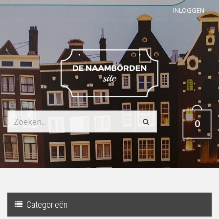
INLOGGEN
0
Categorieën
Toggle
navigati