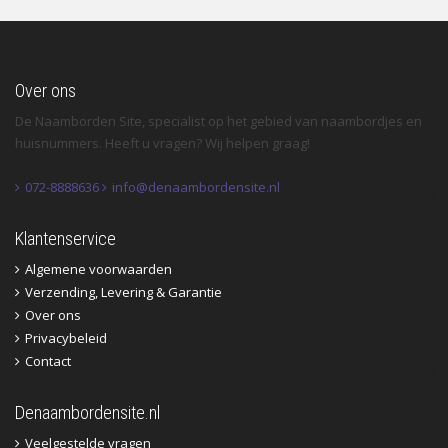
Over ons
De Naamborden Site, specialist op het gebied van naambordjes en
huisnummers. Heeft u vragen? Wij helpen graag!
072-8888636
info@denaambordensite.nl
Klantenservice
Algemene voorwaarden
Verzending, Levering & Garantie
Over ons
Privacybeleid
Contact
Denaambordensite.nl
Veelgestelde vragen