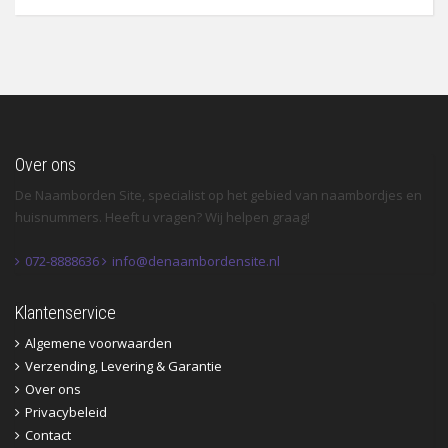
Over ons
De Naamborden Site, specialist op het gebied van naambordjes en
huisnummers. Heeft u vragen? Wij helpen graag!
072-8888636
info@denaambordensite.nl
Klantenservice
Algemene voorwaarden
Verzending, Levering & Garantie
Over ons
Privacybeleid
Contact