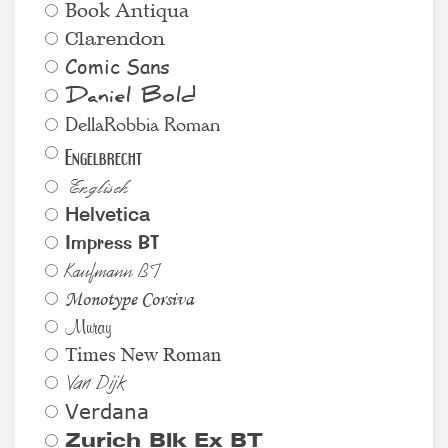
Book Antiqua
Clarendon
Comic Sans
Daniel Bold
DellaRobbia Roman
Engelbrecht
Englisch
Helvetica
Impress BT
Kaufmann BT
Monotype Corsiva
Muray
Times New Roman
Van Dijk
Verdana
Zurich Blk Ex BT