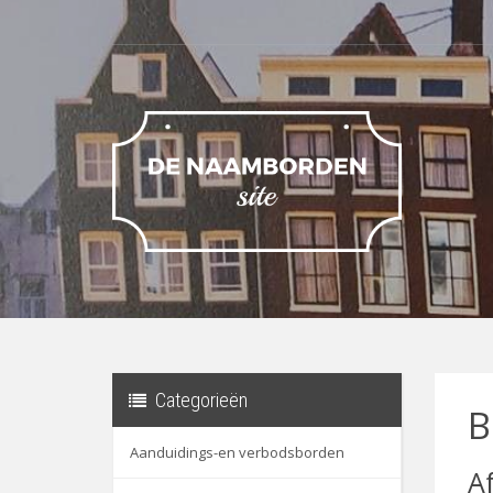
Categorieën
B
Aanduidings-en verbodsborden
A