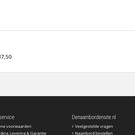
37,50
service
Denaambordensite.nl
ene voorwaarden
Veelgestelde vragen
ding, Levering & Garantie
Naambord bestellen