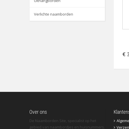
Uithangborden
Verlichte naamborden
€ 
Over ons
Klanten
De Naamborden Site, specialist op het
Algem
gebied van naambordjes en huisnummers.
Verzen