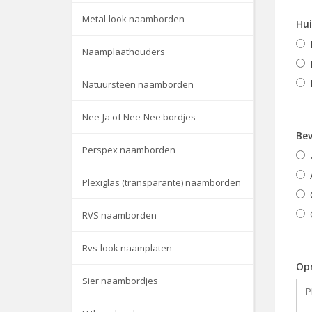
Metal-look naamborden
Hui
Naamplaathouders
Natuursteen naamborden
Nee-Ja of Nee-Nee bordjes
Bev
Perspex naamborden
Plexiglas (transparante) naamborden
RVS naamborden
Rvs-look naamplaten
Op
Sier naambordjes