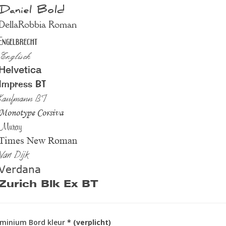
Daniel Bold
DellaRobbia Roman
Engelbrecht
Englisch
Helvetica
Impress BT
Kaufmann BT
Monotype Corsiva
Muray
Times New Roman
Van Dijk
Verdana
Zurich Blk Ex BT
minium Bord kleur
* (verplicht)