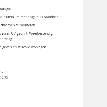
bordjes
an aluminium met hoge duurzaamheid.
schroeven te monteren.
 kleuren UV-geprint. Weerbestendig,
oordelig.
gevels en stijlvolle woningen.
€ 2,99
 6,95