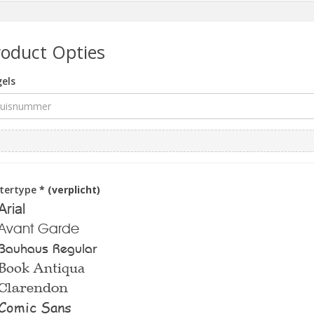
roduct Opties
els
ttertype
* (verplicht)
Arial
Avant Garde
Bauhaus Regular
Book Antiqua
Clarendon
Comic Sans