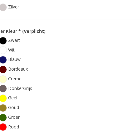
Zilver
fer Kleur
* (verplicht)
Zwart
Wit
Blauw
Bordeaux
Creme
DonkerGrijs
Geel
Goud
Groen
Rood