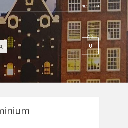
INLOGGEN
0
minium