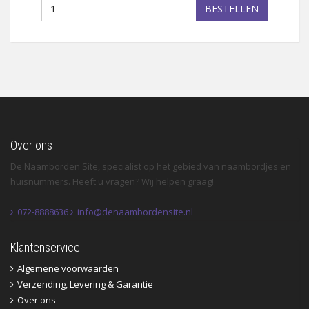
BESTELLEN
Over ons
De Naamborden Site, specialist op het gebied van naambordjes en
huisnummers. Heeft u vragen? Wij helpen graag!
072-8888636
info@denaambordensite.nl
Klantenservice
Algemene voorwaarden
Verzending, Levering & Garantie
Over ons