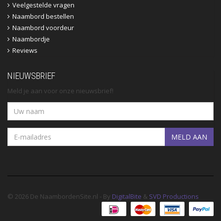
Veelgestelde vragen
Naambord bestellen
Naambord voordeur
Naambordje
Reviews
NIEUWSBRIEF
Meld je aan voor onze nieuwsbrief!
MELD AAN
© 2026 De NaambordenSite.nl - By
DigitalBite
&
SVD Productions