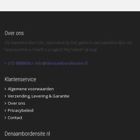
Over ons
De Naamborden Site, specialist op het gebied van naambordjes en
huisnummers. Heeft u vragen? Wij helpen graag!
072-8888636
info@denaambordensite.nl
Klantenservice
Algemene voorwaarden
Verzending, Levering & Garantie
Over ons
Privacybeleid
Contact
Denaambordensite.nl