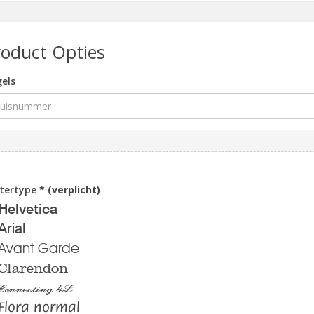
roduct Opties
els
ttertype
* (verplicht)
Helvetica
Arial
Avant Garde
Clarendon
Connecting 4L
Flora normal