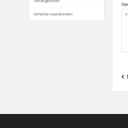
Uithangborden
Op
Verlichte naamborden
€ 