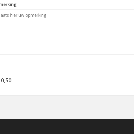
merking
10,50