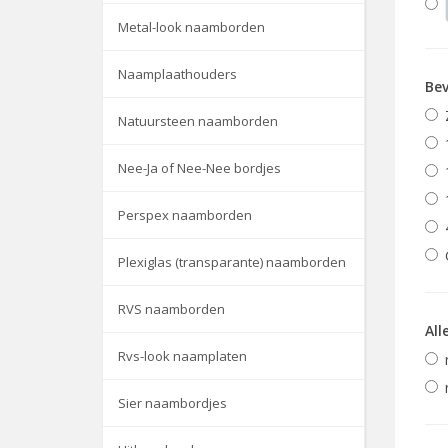
Metal-look naamborden
Naamplaathouders
Bev
Natuursteen naamborden
Nee-Ja of Nee-Nee bordjes
Perspex naamborden
Plexiglas (transparante) naamborden
RVS naamborden
All
Rvs-look naamplaten
Sier naambordjes