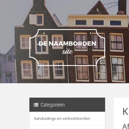
Categorieën
K
Aanduidings-en verbodsborden
A