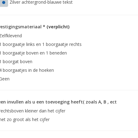
Zilver achtergrond-blauwe tekst
estigingsmateriaal
* (verplicht)
Zelfklevend
1 boorgaatje links en 1 boorgaatje rechts
1 boorgaatje boven en 1 beneden
1 boorgat boven
4 boorgaatjes in de hoeken
Geen
een invullen als u een toevoeging heeft( zoals A, B , ect
rechtsboven kleiner dan het cijfer
net zo groot als het cijfer