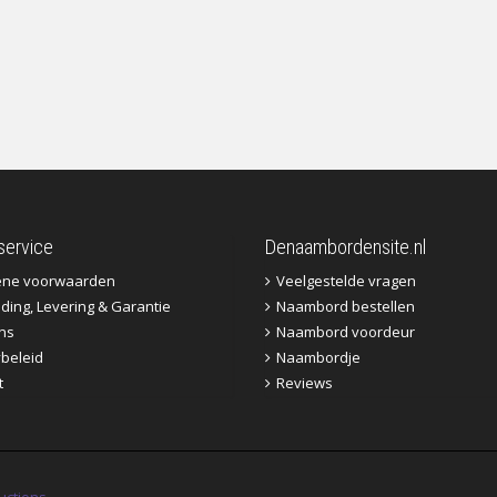
service
Denaambordensite.nl
ene voorwaarden
Veelgestelde vragen
ding, Levering & Garantie
Naambord bestellen
ns
Naambord voordeur
ybeleid
Naambordje
t
Reviews