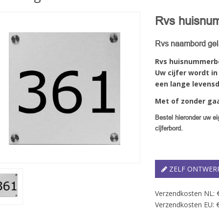
Rvs huisnu
Rvs naambord gel
Rvs huisnummerbor
Uw cijfer wordt in
een lange levens
Met of zonder gaa
Bestel hieronder uw e
cijferbord.
ZELF ONTWER
Verzendkosten NL: 
Verzendkosten EU: €