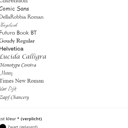
Clarendon
Comic Sans
DellaRobbia Roman
Englisch
Futura Book BT
Goudy Regular
Helvetica
Lucida Calligra
Monotype Corsiva
Muray
Times New Roman
Van Dijk
Zapf Chancery
st kleur
* (verplicht)
Zwart (gelaserd)