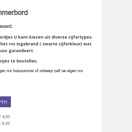
mmerbord
aserd.
djes U kunt kiezen uit diverse cijfertypes.
 het rvs ingebrand ( zwarte cijferkleur) wat
duur garandeert.
tjes te bestellen.
igen rvs huisnummer of ontwerp zelf uw eigen rvs
PEN
€ 4,95
 9,95