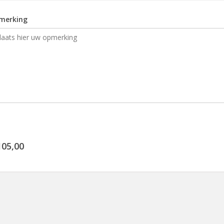
merking
105,00