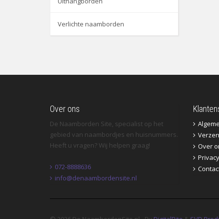
Uithangborden
Verlichte naamborden
Over ons
Klanten
De Naamborden Site, specialist op het
Algem
gebied van naambordjes en huisnummers.
Verzen
Heeft u vragen? Wij helpen graag!
Over o
Privac
072-8888636
Contac
info@denaambordensite.nl