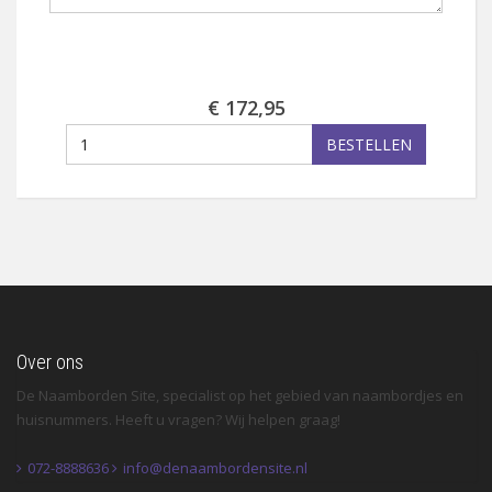
€ 172,95
BESTELLEN
Over ons
De Naamborden Site, specialist op het gebied van naambordjes en
huisnummers. Heeft u vragen? Wij helpen graag!
072-8888636
info@denaambordensite.nl