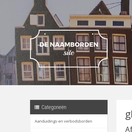
Categorieën
g
Aanduidings-en verbodsborden
A