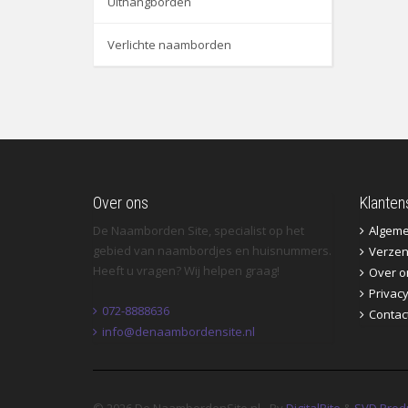
Uithangborden
Verlichte naamborden
Over ons
Klanten
De Naamborden Site, specialist op het
Algem
gebied van naambordjes en huisnummers.
Verzen
Heeft u vragen? Wij helpen graag!
Over o
Privac
072-8888636
Contac
info@denaambordensite.nl