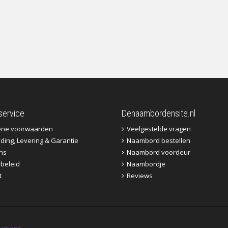
service
Denaambordensite.nl
ene voorwaarden
Veelgestelde vragen
ding, Levering & Garantie
Naambord bestellen
ns
Naambord voordeur
ybeleid
Naambordje
t
Reviews