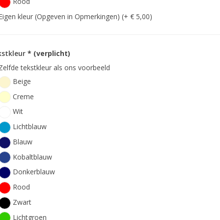
Rood
Eigen kleur (Opgeven in Opmerkingen) (+ € 5,00)
kstkleur
* (verplicht)
Zelfde tekstkleur als ons voorbeeld
Beige
Creme
Wit
Lichtblauw
Blauw
Kobaltblauw
Donkerblauw
Rood
Zwart
Lichtgroen