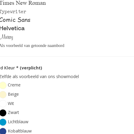
Times New Roman
Typewriter
Comic Sans
Helvetica
Muray
Als voorbeeld van getoonde naambord
d Kleur
* (verplicht)
Zelfde als voorbeeld van ons showmodel
Creme
Beige
Wit
Zwart
Lichtblauw
Kobaltblauw