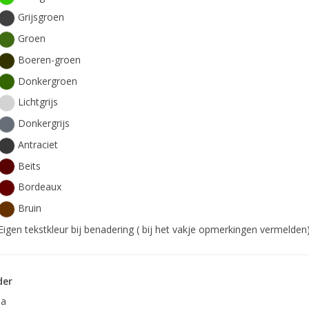
Grijsgroen
Groen
Boeren-groen
Donkergroen
Lichtgrijs
Donkergrijs
Antraciet
Beits
Bordeaux
Bruin
Eigen tekstkleur bij benadering ( bij het vakje opmerkingen vermelden)
der
Ja