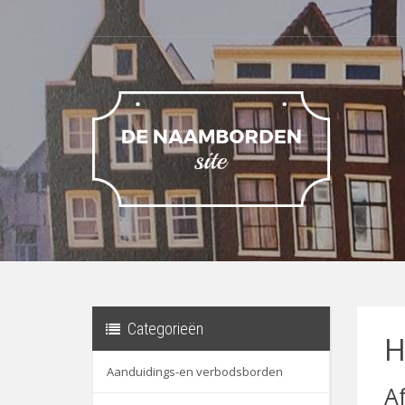
Categorieën
H
Aanduidings-en verbodsborden
A