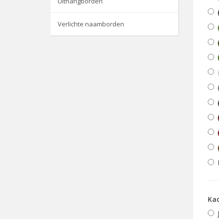
Uithangborden
Verlichte naamborden
Ka