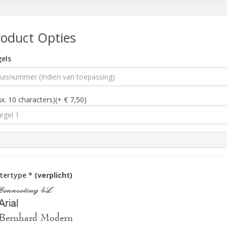
roduct Opties
els
x. 10 characters)(+ € 7,50)
ttertype
* (verplicht)
Connecting 4L
Arial
Bernhard Modern