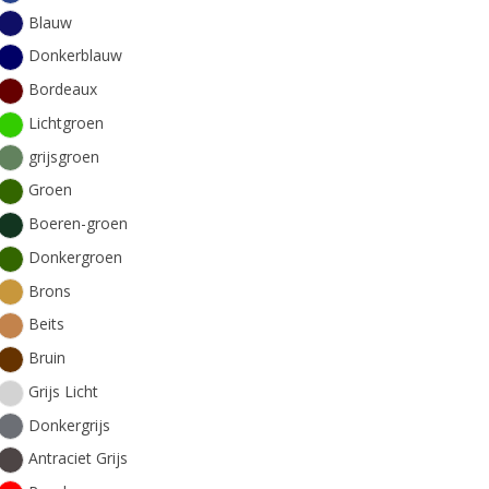
Blauw
Donkerblauw
Bordeaux
Lichtgroen
grijsgroen
Groen
Boeren-groen
Donkergroen
Brons
Beits
Bruin
Grijs Licht
Donkergrijs
Antraciet Grijs