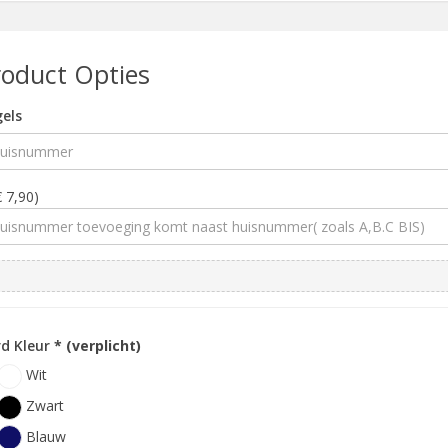
roduct Opties
els
€ 7,90)
d Kleur
* (verplicht)
Wit
Zwart
Blauw