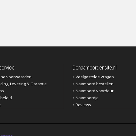
service
Denaambordensite.nl
ene voorwaarden
Veelgestelde vragen
ding, Levering & Garantie
Naambord bestellen
ns
Naambord voordeur
ybeleid
Naambordje
t
Reviews