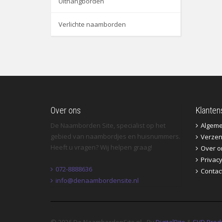
Uithangborden
Verlichte naamborden
Over ons
Klanten
De Naamborden Site, specialist op het
Algem
gebied van naambordjes en huisnummers.
Verzen
Heeft u vragen? Wij helpen graag!
Over o
Privac
072-8888636
Contac
info@denaambordensite.nl