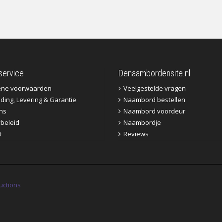
service
Denaambordensite.nl
ene voorwaarden
Veelgestelde vragen
ding, Levering & Garantie
Naambord bestellen
ns
Naambord voordeur
ybeleid
Naambordje
t
Reviews
uctions