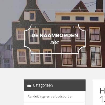
Categorieën
H
1
Aanduidings-en verbodsborden