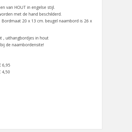
n van HOUT in engelse stijl.
rden met de hand beschilderd.
 Bordmaat 20 x 13 cm. beugel naambord is 26 x
 , uithangbordjes in hout
 bij de naambordensite!
€ 6,95
 4,50