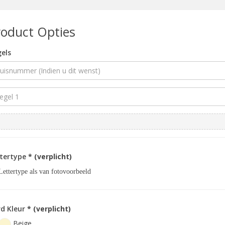
roduct Opties
els
ttertype
* (verplicht)
Lettertype als van fotovoorbeeld
d Kleur
* (verplicht)
Beige