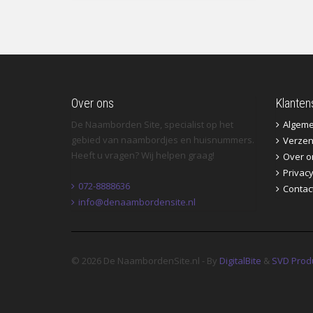
Over ons
Klanten
De Naamborden Site, specialist op het
Algem
gebied van naambordjes en huisnummers.
Verzen
Heeft u vragen? Wij helpen graag!
Over o
Privac
072-8888636
Contac
info@denaambordensite.nl
© 2026 De NaambordenSite.nl - By
DigitalBite
&
SVD Prod