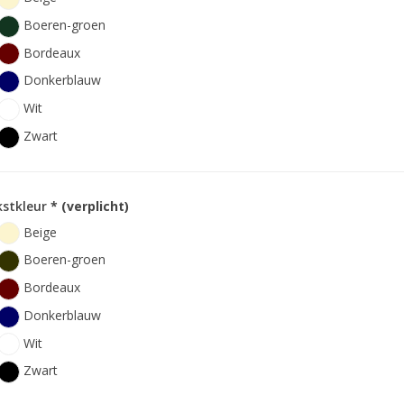
Boeren-groen
Bordeaux
Donkerblauw
Wit
Zwart
kstkleur
* (verplicht)
Beige
Boeren-groen
Bordeaux
Donkerblauw
Wit
Zwart