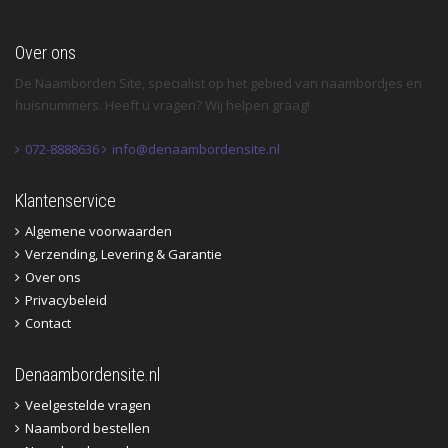
Over ons
De Naamborden Site, specialist op het gebied van naambordjes en
huisnummers. Heeft u vragen? Wij helpen graag!
072-8888636
info@denaambordensite.nl
Klantenservice
Algemene voorwaarden
Verzending, Levering & Garantie
Over ons
Privacybeleid
Contact
Denaambordensite.nl
Veelgestelde vragen
Naambord bestellen