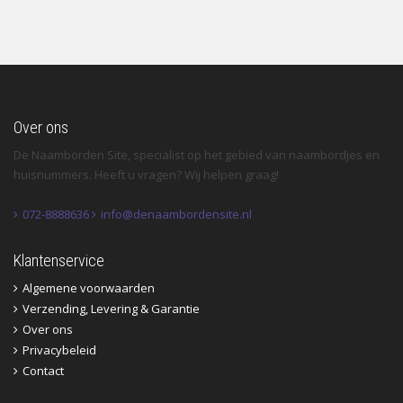
Over ons
De Naamborden Site, specialist op het gebied van naambordjes en
huisnummers. Heeft u vragen? Wij helpen graag!
072-8888636
info@denaambordensite.nl
Klantenservice
Algemene voorwaarden
Verzending, Levering & Garantie
Over ons
Privacybeleid
Contact