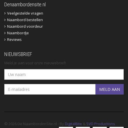
Denaambordensite.nl
Veelgestelde vragen
Naambord bestellen
Naambord voordeur
Naambordje
Reviews
NIEUWSBRIEF
Meld je aan voor onze nieuwsbrief!
MELD AAN
© 2026 De NaambordenSite.nl - By
DigitalBite
&
SVD Productions