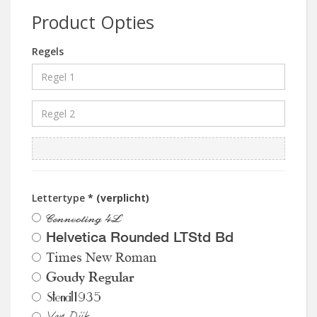
Product Opties
Regels
Lettertype
* (verplicht)
Connecting 4L
Helvetica Rounded LTStd Bd
Times New Roman
Goudy Regular
Stencil1935